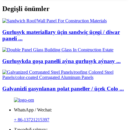
Degişli önümler
Gurluşyk materiallary üçin sandwiç üçegi / diwar
paneli ...
Gurluşykda goşa panelli aýna gurluşyk aýnasy ...
Galvanizli gasynlanan polat paneller / üçek Colo ...
WhatsApp / Wechat:
+ 86-13721215397
Zawodyň salgysy: