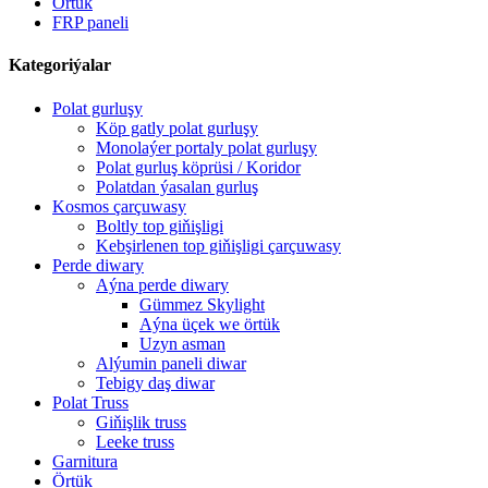
Örtük
FRP paneli
Kategoriýalar
Polat gurluşy
Köp gatly polat gurluşy
Monolaýer portaly polat gurluşy
Polat gurluş köprüsi / Koridor
Polatdan ýasalan gurluş
Kosmos çarçuwasy
Boltly top giňişligi
Kebşirlenen top giňişligi çarçuwasy
Perde diwary
Aýna perde diwary
Gümmez Skylight
Aýna üçek we örtük
Uzyn asman
Alýumin paneli diwar
Tebigy daş diwar
Polat Truss
Giňişlik truss
Leeke truss
Garnitura
Örtük