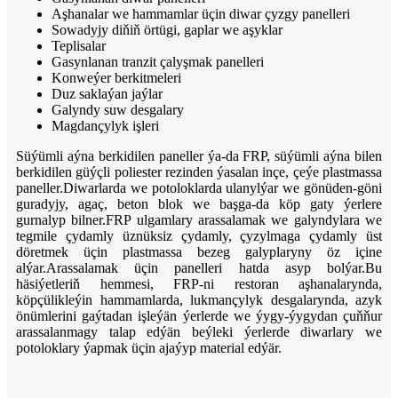
Aşhanalar we hammamlar üçin diwar çyzgy panelleri
Sowadyjy diňiň örtügi, gaplar we aşyklar
Teplisalar
Gasynlanan tranzit çalyşmak panelleri
Konweýer berkitmeleri
Duz saklaýan jaýlar
Galyndy suw desgalary
Magdançylyk işleri
Süýümli aýna berkidilen paneller ýa-da FRP, süýümli aýna bilen
berkidilen güýçli poliester rezinden ýasalan inçe, çeýe plastmassa
paneller.Diwarlarda we potoloklarda ulanylýar we gönüden-göni
guradyjy, agaç, beton blok we başga-da köp gaty ýerlere
gurnalyp bilner.FRP ulgamlary arassalamak we galyndylara we
tegmile çydamly üznüksiz çydamly, çyzylmaga çydamly üst
döretmek üçin plastmassa bezeg galyplaryny öz içine
alýar.Arassalamak üçin panelleri hatda asyp bolýar.Bu
häsiýetleriň hemmesi, FRP-ni restoran aşhanalarynda,
köpçülikleýin hammamlarda, lukmançylyk desgalarynda, azyk
önümlerini gaýtadan işleýän ýerlerde we ýygy-ýygydan çuňňur
arassalanmagy talap edýän beýleki ýerlerde diwarlary we
potoloklary ýapmak üçin ajaýyp material edýär.