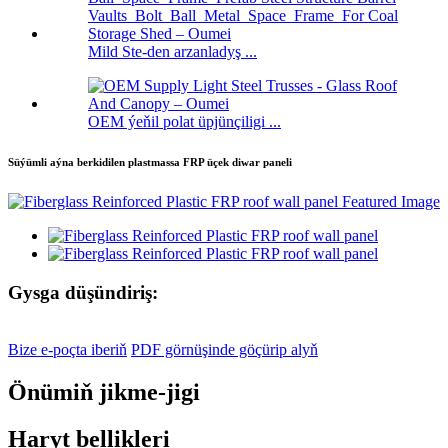
Mild Ste-den arzanladyş ...
OEM ýeňil polat üpjünçiligi ...
Süýümli aýna berkidilen plastmassa FRP üçek diwar paneli
Gysga düşündiriş:
Bize e-poçta iberiň
PDF görnüşinde göçürip alyň
Önümiň jikme-jigi
Haryt bellikleri