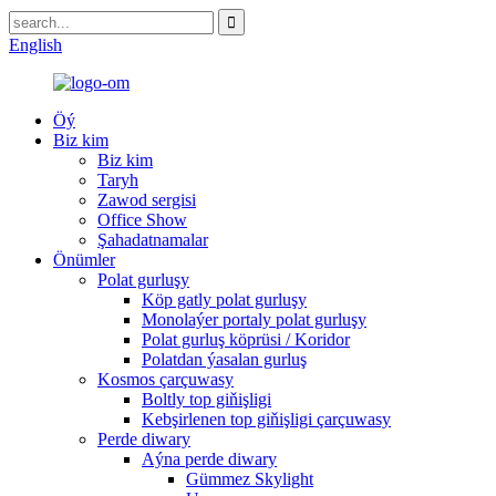
English
Öý
Biz kim
Biz kim
Taryh
Zawod sergisi
Office Show
Şahadatnamalar
Önümler
Polat gurluşy
Köp gatly polat gurluşy
Monolaýer portaly polat gurluşy
Polat gurluş köprüsi / Koridor
Polatdan ýasalan gurluş
Kosmos çarçuwasy
Boltly top giňişligi
Kebşirlenen top giňişligi çarçuwasy
Perde diwary
Aýna perde diwary
Gümmez Skylight