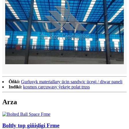
Öňki:
Gurluşyk materiallary üçin sandwiç üçegi / diwar paneli
Indiki:
kosmos çarçuwasy ýekeje polat truss
Arza
Boltly top giňişligi Frme