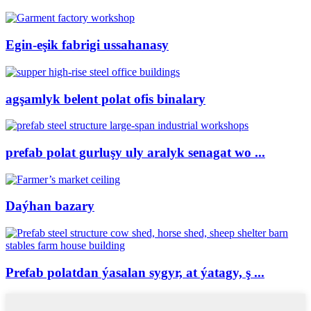
Egin-eşik fabrigi ussahanasy
agşamlyk belent polat ofis binalary
prefab polat gurluşy uly aralyk senagat wo ...
Daýhan bazary
Prefab polatdan ýasalan sygyr, at ýatagy, ş ...