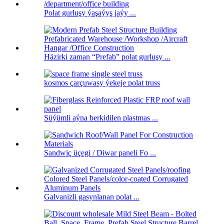
Polat gurluşy ýaşaýyş jaýy ...
Häzirki zaman “Prefab” polat gurluşy ...
kosmos çarçuwasy ýekeje polat truss
Süýümli aýna berkidilen plastmas ...
Sandwiç üçegi / Diwar paneli Fo ...
Galvanizli gasynlanan polat ...