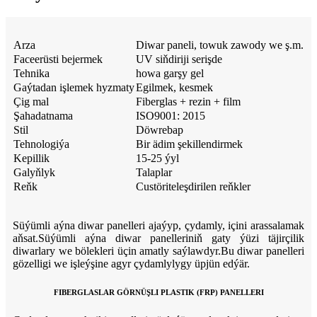
Arza
Diwar paneli, towuk zawody we ş.m.
Faceerüsti bejermek
UV siňdiriji serişde
Tehnika
howa garşy gel
Gaýtadan işlemek hyzmaty
Egilmek, kesmek
Çig mal
Fiberglas + rezin + film
Şahadatnama
ISO9001: 2015
Stil
Döwrebap
Tehnologiýa
Bir ädim şekillendirmek
Kepillik
15-25 ýyl
Galyňlyk
Talaplar
Reňk
Custöriteleşdirilen reňkler
Süýümli aýna diwar panelleri ajaýyp, çydamly, içini arassalamak
aňsat.Süýümli aýna diwar panelleriniň gaty ýüzi täjirçilik
diwarlary we bölekleri üçin amatly saýlawdyr.Bu diwar panelleri
gözelligi we işleýşine agyr çydamlylygy üpjün edýär.
FIBERGLASLAR GÖRNÜŞLI PLASTIK (FRP) PANELLERI