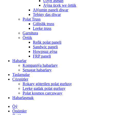
Uzyn asman
Aýna üçek we örtük
Alýumin paneli diwar
Tebigy daş diwar
Polat Truss
Giňişlik truss
Leeke truss
Garnitura
Örtük
Reňk polat paneli
Sandwiç paneli
Howpsuz aýna
FRP paneli
Habarlar
Kompaniýa habarlary
Senagat habarlary
Taslamalar
Çözgütler
Rokary göterilen polat gurluşy
Leeke gatlak polat gurluşy
Polat kosmos çarçuwasy
Habarlaşmak
Öý
Önümler