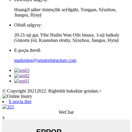
HuangJi şäher önümçilik seýilgähi, Tongşan, Sýuzhou,
Jiangsu, Hytaý
Ofisiň salgysy:
20-21-nji gat, Yihe Huilin Wan Ofis binasy, 3-nji halkaly
Günorta ýol, Kuanshan etraby, Sýuzhou, Jiangsu, Hytaý
E-poçta iberiň
marketing@omsteelstructure.com
© Copyright 20212022: Rightshli hukuklar goralan.
>
E-poçta iber
WeChat
x