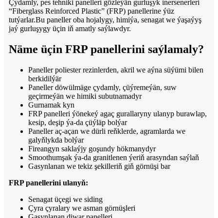
Çydamly, pes tehniki panelleri gözleýän gurluşyk inersenerleri
“Fiberglass Reinforced Plastic” (FRP) panellerine ýüz
tutýarlar.Bu paneller oba hojalygy, himiýa, senagat we ýaşaýyş
jaý gurluşygy üçin iň amatly saýlawdyr.
Näme üçin FRP panellerini saýlamaly?
Paneller poliester rezinlerden, akril we aýna süýümi bilen
berkidilýär
Paneller döwülmäge çydamly, çüýremeýän, suw
geçirmeýän we himiki subutnamadyr
Gurnamak kyn
FRP panelleri ýönekeý agaç gurallaryny ulanyp burawlap,
kesip, deşip ýa-da çüýläp bolýar
Paneller aç-açan we dürli reňklerde, agramlarda we
galyňlykda bolýar
Fireangyn saklaýjy goşundy hökmanydyr
Smoothumşak ýa-da granitlenen ýeriň arasyndan saýlaň
Gasynlanan we tekiz şekilleriň giň görnüşi bar
FRP panellerini ulanyň:
Senagat üçegi we siding
Çyra çyralary we asman görnüşleri
Gasynlanan diwar panelleri