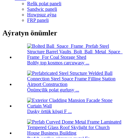
Reňk polat paneli
Sandwiç paneli
Howpsuz aýna
FRP paneli
Aýratyn önümler
Boltly top kosmos çarçuwasy ...
Önümçilik polat gurluşy ...
Daşky örtük köşgi F ...