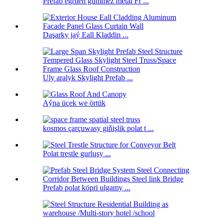
Prefab egrilen gümmez metal Fr ...
Daşarky jaý Eall Kladdin ...
Uly aralyk Skylight Prefab ...
Aýna üçek we örtük
kosmos çarçuwasy giňişlik polat t ...
Polat trestle gurluşy ...
Prefab polat köpri ulgamy ...