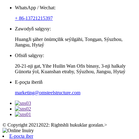
WhatsApp / Wechat:
+ 86-13721215397
Zawodyň salgysy:
HuangJi şäher önümçilik seýilgähi, Tongşan, Sýuzhou,
Jiangsu, Hytaý
Ofisiň salgysy:
20-21-nji gat, Yihe Huilin Wan Ofis binasy, 3-nji halkaly
Günorta ýol, Kuanshan etraby, Sýuzhou, Jiangsu, Hytaý
E-poçta iberiň
marketing@omsteelstructure.com
© Copyright 20212022: Rightshli hukuklar goralan.
>
E-poçta iber