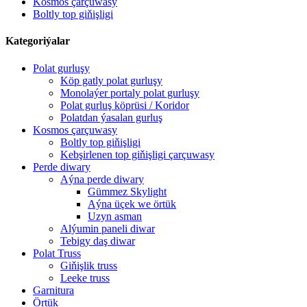
Kosmos çarçuwasy
Boltly top giňişligi
Kategoriýalar
Polat gurluşy
Köp gatly polat gurluşy
Monolaýer portaly polat gurluşy
Polat gurluş köprüsi / Koridor
Polatdan ýasalan gurluş
Kosmos çarçuwasy
Boltly top giňişligi
Kebşirlenen top giňişligi çarçuwasy
Perde diwary
Aýna perde diwary
Gümmez Skylight
Aýna üçek we örtük
Uzyn asman
Alýumin paneli diwar
Tebigy daş diwar
Polat Truss
Giňişlik truss
Leeke truss
Garnitura
Örtük