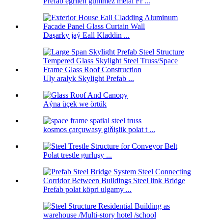
Prefab egrilen gümmez metal Fr ...
Daşarky jaý Eall Kladdin ...
Uly aralyk Skylight Prefab ...
Aýna üçek we örtük
kosmos çarçuwasy giňişlik polat t ...
Polat trestle gurluşy ...
Prefab polat köpri ulgamy ...