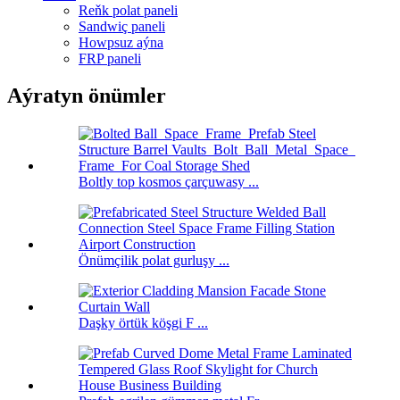
Reňk polat paneli
Sandwiç paneli
Howpsuz aýna
FRP paneli
Aýratyn önümler
Boltly top kosmos çarçuwasy ...
Önümçilik polat gurluşy ...
Daşky örtük köşgi F ...