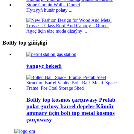
Hytaýyň hünär polaty ...
Agaç üçin täze moda dizaýny ...
Boltly top giňişligi
ýangyç bekedi
Boltly top kosmos çarçuwasy Prefab
polat gurluşy barrel depeler Kömür
ammary üçin bolt top metal kosmos
çarçuwasy