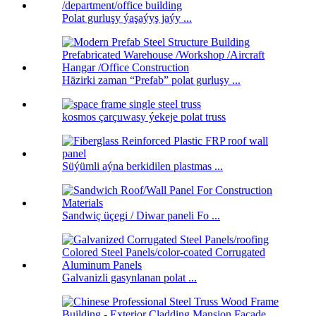
Polat gurluşy ýaşaýyş jaýy ...
Häzirki zaman “Prefab” polat gurluşy ...
kosmos çarçuwasy ýekeje polat truss
Süýümli aýna berkidilen plastmas ...
Sandwiç üçegi / Diwar paneli Fo ...
Galvanizli gasynlanan polat ...