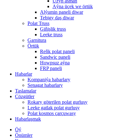
Uzyn asman
Aýna üçek we örtük
Alýumin paneli diwar
Tebigy daş diwar
Polat Truss
Giňişlik truss
Leeke truss
Garnitura
Örtük
Reňk polat paneli
Sandwiç paneli
Howpsuz aýna
FRP paneli
Habarlar
Kompaniýa habarlary
Senagat habarlary
Taslamalar
Çözgütler
Rokary göterilen polat gurluşy
Leeke gatlak polat gurluşy
Polat kosmos çarçuwasy
Habarlaşmak
Öý
Önümler