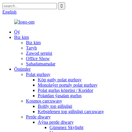
English
Öý
Biz kim
Biz kim
Taryh
Zawod sergisi
Office Show
Şahadatnamalar
Önümler
Polat gurluşy
Köp gatly polat gurluşy
Monolaýer portaly polat gurluşy
Polat gurluş köprüsi / Koridor
Polatdan ýasalan gurluş
Kosmos çarçuwasy
Boltly top giňişligi
Kebşirlenen top giňişligi çarçuwasy
Perde diwary
Aýna perde diwary
Gümmez Skylight