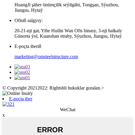
HuangJi şäher önümçilik seýilgähi, Tongşan, Sýuzhou,
Jiangsu, Hytaý
Ofisiň salgysy:
20-21-nji gat, Yihe Huilin Wan Ofis binasy, 3-nji halkaly
Günorta ýol, Kuanshan etraby, Sýuzhou, Jiangsu, Hytaý
E-poçta iberiň
marketing@omsteelstructure.com
© Copyright 20212022: Rightshli hukuklar goralan.
>
E-poçta iber
WeChat
x