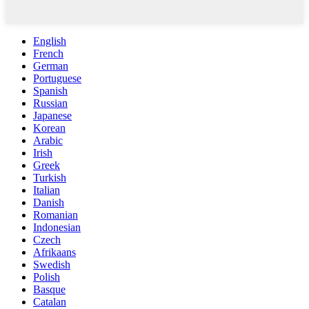
English
French
German
Portuguese
Spanish
Russian
Japanese
Korean
Arabic
Irish
Greek
Turkish
Italian
Danish
Romanian
Indonesian
Czech
Afrikaans
Swedish
Polish
Basque
Catalan