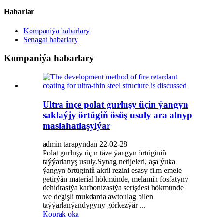
Habarlar
Kompaniýa habarlary
Senagat habarlary
Kompaniýa habarlary
Ultra inçe polat gurluşy üçin ýangyn
saklaýjy örtügiň ösüş usuly ara alnyp
maslahatlaşylýar
admin tarapyndan 22-02-28
Polat gurluşy üçin täze ýangyn örtüginiň
taýýarlanyş usuly.Synag netijeleri, aşa ýuka
ýangyn örtüginiň akril rezini esasy film emele
getirýän material hökmünde, melamin fosfatyny
dehidrasiýa karbonizasiýa serişdesi hökmünde
we degişli mukdarda awtoulag bilen
taýýarlanýandygyny görkezýär ...
Koprak oka