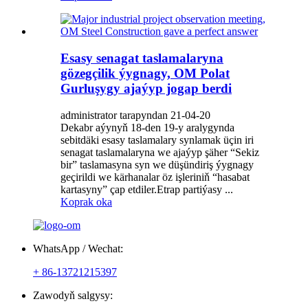
Esasy senagat taslamalaryna
gözegçilik ýygnagy, OM Polat
Gurluşygy ajaýyp jogap berdi
administrator tarapyndan 21-04-20
Dekabr aýynyň 18-den 19-y aralygynda
sebitdäki esasy taslamalary synlamak üçin iri
senagat taslamalaryna we ajaýyp şäher “Sekiz
bir” taslamasyna syn we düşündiriş ýygnagy
geçirildi we kärhanalar öz işleriniň “hasabat
kartasyny” çap etdiler.Etrap partiýasy ...
Koprak oka
WhatsApp / Wechat:
+ 86-13721215397
Zawodyň salgysy: