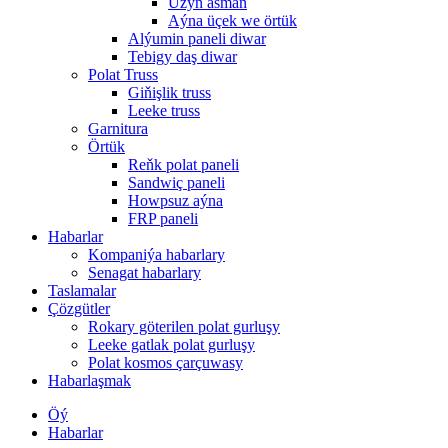
Uzyn asman
Aýna üçek we örtük
Alýumin paneli diwar
Tebigy daş diwar
Polat Truss
Giňişlik truss
Leeke truss
Garnitura
Örtük
Reňk polat paneli
Sandwiç paneli
Howpsuz aýna
FRP paneli
Habarlar
Kompaniýa habarlary
Senagat habarlary
Taslamalar
Çözgütler
Rokary göterilen polat gurluşy
Leeke gatlak polat gurluşy
Polat kosmos çarçuwasy
Habarlaşmak
Öý
Habarlar