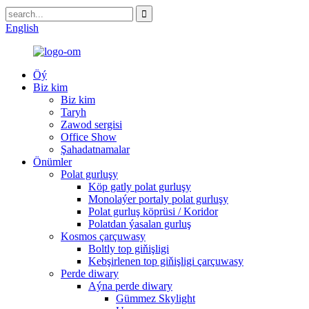
English
Öý
Biz kim
Biz kim
Taryh
Zawod sergisi
Office Show
Şahadatnamalar
Önümler
Polat gurluşy
Köp gatly polat gurluşy
Monolaýer portaly polat gurluşy
Polat gurluş köprüsi / Koridor
Polatdan ýasalan gurluş
Kosmos çarçuwasy
Boltly top giňişligi
Kebşirlenen top giňişligi çarçuwasy
Perde diwary
Aýna perde diwary
Gümmez Skylight